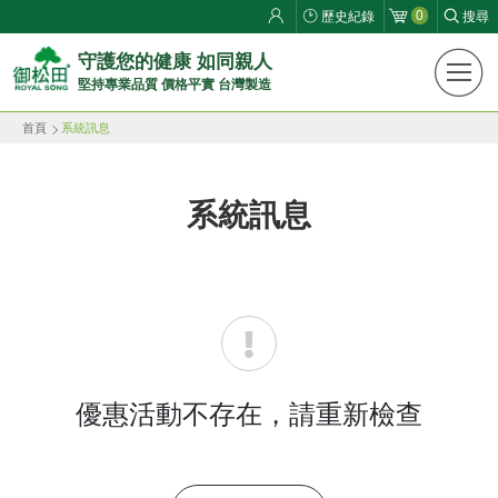
0
歷史紀錄
搜尋
御
守護您的健康 如同親人
堅持專業品質 價格平實 台灣製造
松
首頁
系統訊息
田
健
系統訊息
康
生
活
館
ROYAL
優惠活動不存在，請重新檢查
SONG