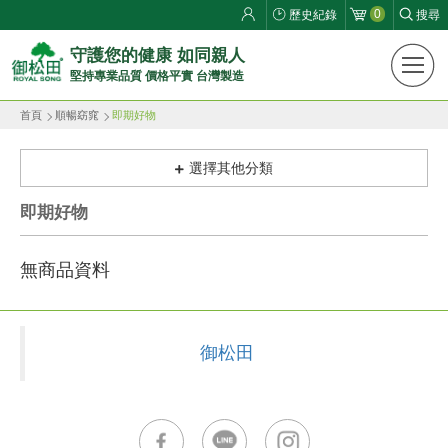
0
歷史紀錄
搜尋
御
守護您的健康 如同親人
堅持專業品質 價格平實 台灣製造
松
首頁
順暢窈窕
即期好物
田
健
選擇其他分類
康
即期好物
生
無商品資料
活
館
御松田
ROYAL
SONG