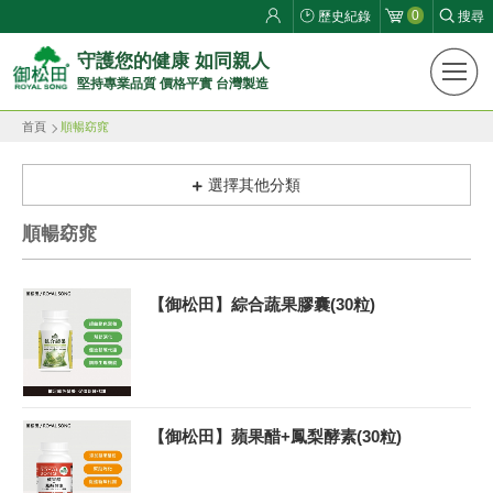
0
歷史紀錄
搜尋
御
守護您的健康 如同親人
堅持專業品質 價格平實 台灣製造
松
首頁
順暢窈窕
田
健
選擇其他分類
康
順暢窈窕
生
【御松田】綜合蔬果膠囊(30粒)
活
館
ROYAL
【御松田】蘋果醋+鳳梨酵素(30粒)
SONG