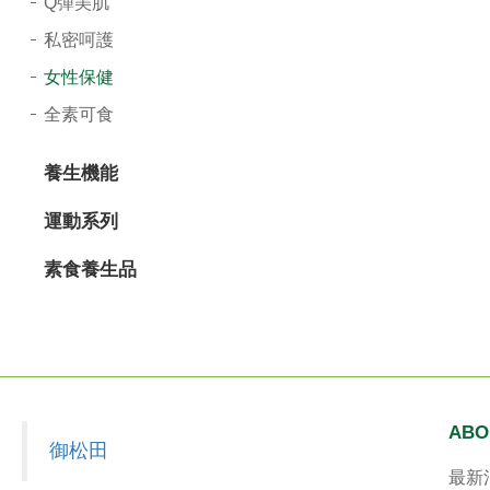
Q彈美肌
導
私密呵護
覽
女性保健
選
全素可食
單
養生機能
運動系列
素食養生品
ABO
御松田
最新