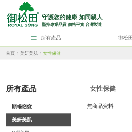
御
松
守護您的健康 如同親人
堅持專業品質 價格平實 台灣製造
田
御
健
所有產品
御松
松
康
田
首頁
美妍美肌
女性保健
生
健
康
活
生
館
所有產品
女性保健
活
ROYAL
館
無商品資料
SONG
順暢窈窕
ROYAL
SONG::
美妍美肌
主