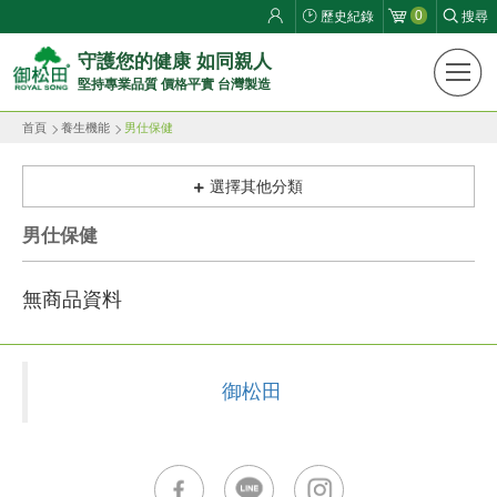
0
歷史紀錄
搜尋
御
守護您的健康 如同親人
堅持專業品質 價格平實 台灣製造
松
首頁
養生機能
男仕保健
田
健
選擇其他分類
康
男仕保健
生
無商品資料
活
館
御松田
ROYAL
SONG