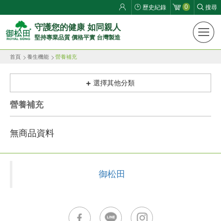
0
歷史紀錄
搜尋
御
守護您的健康 如同親人
堅持專業品質 價格平實 台灣製造
松
首頁
養生機能
營養補充
田
健
選擇其他分類
康
營養補充
生
無商品資料
活
館
御松田
ROYAL
SONG