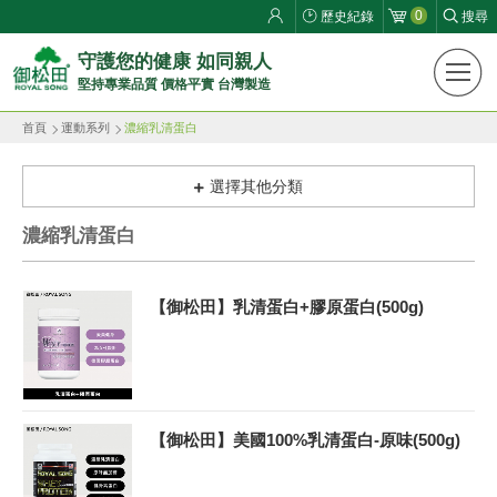
0
歷史紀錄
搜尋
御
守護您的健康 如同親人
堅持專業品質 價格平實 台灣製造
松
首頁
運動系列
濃縮乳清蛋白
田
健
選擇其他分類
康
濃縮乳清蛋白
生
【御松田】乳清蛋白+膠原蛋白(500g)
活
館
ROYAL
【御松田】美國100%乳清蛋白-原味(500g)
SONG