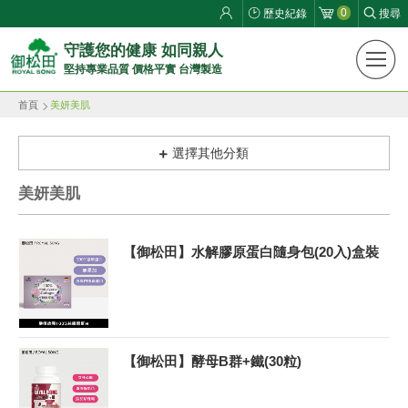
0
歷史紀錄
搜尋
御
守護您的健康 如同親人
堅持專業品質 價格平實 台灣製造
松
首頁
美妍美肌
田
健
選擇其他分類
康
美妍美肌
生
【御松田】水解膠原蛋白隨身包(20入)盒裝
活
館
ROYAL
【御松田】酵母B群+鐵(30粒)
SONG