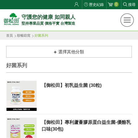
0
歷史紀錄
搜尋
御
守護您的健康 如同親人
堅持專業品質 價格平實 台灣製造
松
首頁
順暢窈窕
好菌系列
田
健
選擇其他分類
康
好菌系列
生
【御松田】初乳益生菌 (30粒)
活
館
ROYAL
【御松田】專利蘆薈膠原蛋白益生菌-優酪乳
SONG
口味(30包)