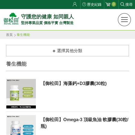
0
歷史紀錄
搜尋
御
守護您的健康 如同親人
堅持專業品質 價格平實 台灣製造
松
首頁
養生機能
田
健
選擇其他分類
康
養生機能
生
【御松田】海藻鈣+D3膠囊(30粒)
活
館
ROYAL
【御松田】Omega-3 頂級魚油 軟膠囊(30粒/
SONG
瓶)