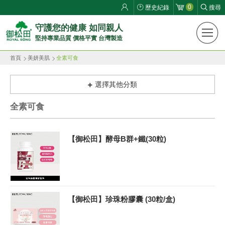
0
歷史紀錄
搜尋
御
守護您的健康 如同親人
堅持專業品質 價格平實 台灣製造
松
首頁
美妍美肌
全素可食
田
健
選擇其他分類
康
全素可食
生
【御松田】酵母B群+鐵(30粒)
活
館
ROYAL
【御松田】珍珠粉膠囊 (30粒/盒)
SONG