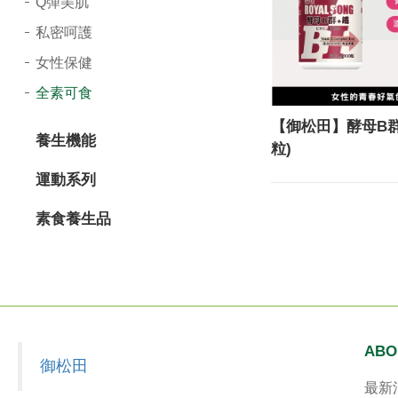
Q彈美肌
導
私密呵護
覽
女性保健
選
全素可食
單
【御松田】酵母B群+
養生機能
粒)
運動系列
素食養生品
ABO
御松田
最新