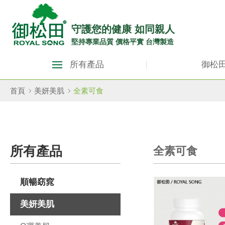
御
松
守護您的健康 如同親人
堅持專業品質 價格平實 台灣製造
田
御
健
所有產品
御松
松
康
田
首頁
美妍美肌
全素可食
生
健
康
活
生
館
所有產品
全素可食
活
ROYAL
館
SONG
順暢窈窕
ROYAL
SONG::
美妍美肌
主