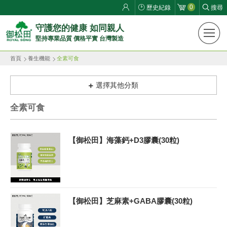
0
歷史紀錄
搜尋
御
守護您的健康 如同親人
堅持專業品質 價格平實 台灣製造
松
首頁
養生機能
全素可食
田
健
選擇其他分類
康
全素可食
生
【御松田】海藻鈣+D3膠囊(30粒)
活
館
ROYAL
【御松田】芝麻素+GABA膠囊(30粒)
SONG