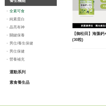
養生機能
導
全素可食
覽
純素蛋白
選
晶亮有神
單
【御松田】海藻鈣+
關鍵保養
(30粒)
男仕/養生保健
男仕保健
營養補充
運動系列
素食養生品