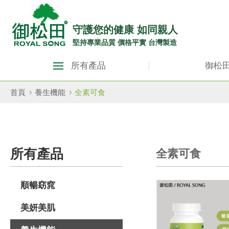
御
松
守護您的健康 如同親人
堅持專業品質 價格平實 台灣製造
田
御
健
所有產品
御松
松
康
田
首頁
養生機能
全素可食
生
健
康
活
生
館
所有產品
全素可食
活
ROYAL
館
SONG
順暢窈窕
ROYAL
SONG::
美妍美肌
主