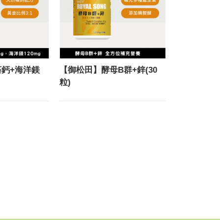
鈣+海洋鎂
【御松田】酵母B群+鋅(30
粒)