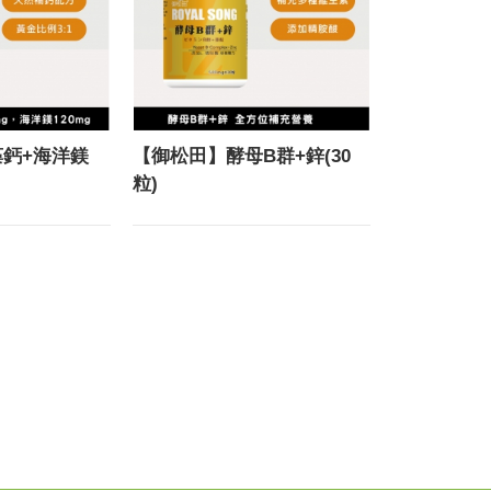
鈣+海洋鎂
【御松田】酵母B群+鋅(30
粒)