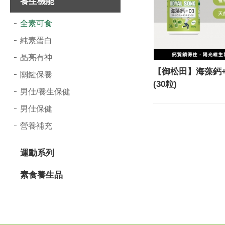
養生機能
導
全素可食
覽
純素蛋白
選
晶亮有神
單
【御松田】海藻鈣+
關鍵保養
(30粒)
男仕/養生保健
男仕保健
營養補充
運動系列
素食養生品