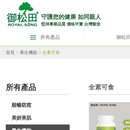
御
松
守護您的健康 如同親人
堅持專業品質 價格平實 台灣製造
田
御
健
所有產品
御松
松
康
田
首頁
養生機能
全素可食
生
健
康
活
生
館
所有產品
全素可食
活
ROYAL
館
SONG
順暢窈窕
ROYAL
SONG::
美妍美肌
主