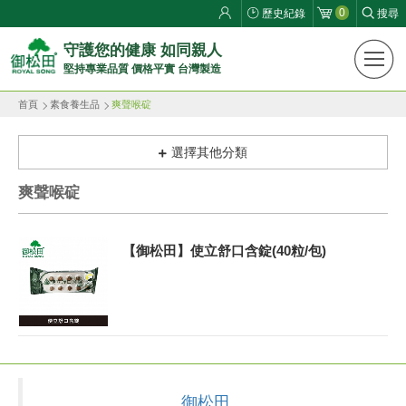
0
歷史紀錄
搜尋
御
守護您的健康 如同親人
堅持專業品質 價格平實 台灣製造
松
首頁
素食養生品
爽聲喉碇
田
健
選擇其他分類
康
爽聲喉碇
生
【御松田】使立舒口含錠(40粒/包)
活
館
ROYAL
SONG
御松田