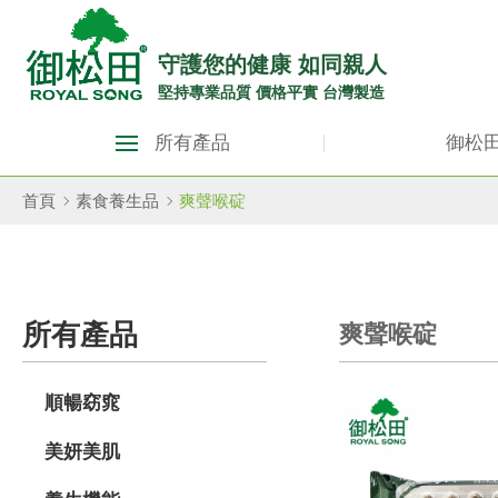
御
松
守護您的健康 如同親人
堅持專業品質 價格平實 台灣製造
田
御
健
所有產品
御松
松
康
田
首頁
素食養生品
爽聲喉碇
生
健
康
活
生
館
所有產品
爽聲喉碇
活
ROYAL
館
SONG
順暢窈窕
ROYAL
SONG::
美妍美肌
主