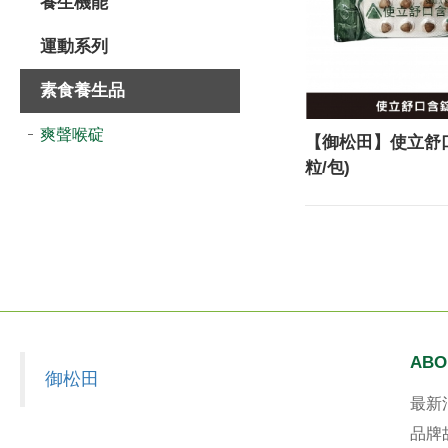
養生機能
導
運動系列
覽
選
素食養生品
單
爽聲喉碇
【御松田】使立舒口
粒/包)
ABO
御松田
最新
品牌