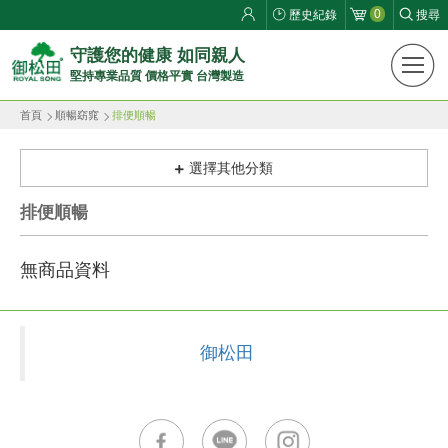
0
歷史紀錄
搜尋
御
守護您的健康 如同親人
堅持專業品質 價格平實 台灣製造
松
首頁
順暢窈窕
排便順暢
田
健
選擇其他分類
康
排便順暢
生
無商品資料
活
館
御松田
ROYAL
SONG