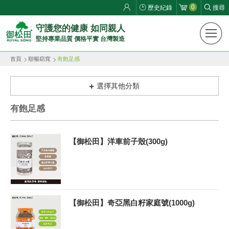
0
歷史紀錄
搜尋
御
守護您的健康 如同親人
堅持專業品質 價格平實 台灣製造
松
首頁
順暢窈窕
有飽足感
田
健
選擇其他分類
康
有飽足感
生
【御松田】洋車前子殼(300g)
活
館
ROYAL
【御松田】奇亞黑白籽家庭號(1000g)
SONG