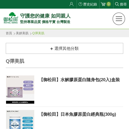
0
歷史紀錄
搜尋
御
守護您的健康 如同親人
堅持專業品質 價格平實 台灣製造
松
首頁
美妍美肌
Q彈美肌
田
健
選擇其他分類
康
Q彈美肌
生
【御松田】水解膠原蛋白隨身包(20入)盒裝
活
館
ROYAL
【御松田】日本魚膠原蛋白經典瓶(300g)
SONG