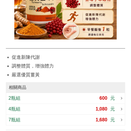
促進新陳代謝
調整體質，增強體力
嚴選優質薑黃
相關商品
2瓶組
600
元
4瓶組
1,080
元
7瓶組
1,680
元