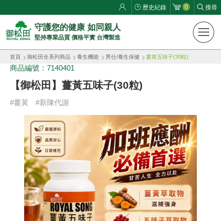
0
歷史紀錄
搜尋
父親節寵愛專區丨指定商品88折
御
守護您的健康 如同親人
09
天
07
時
45
分
01
秒
前往活動
堅持專業品質 價格平實 台灣製造
松
首頁
御松田全系列商品
養生機能
男仕/養生保健
薑黃五味子(30粒)
田
商品編號：7140401
健
【御松田】薑黃五味子(30粒)
康
#薑黃
#新陳代謝
生
活
館
ROYAL
SONG