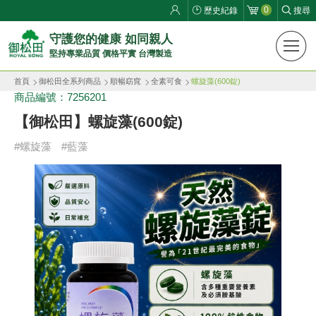
0
歷史紀錄
搜尋
御
守護您的健康 如同親人
堅持專業品質 價格平實 台灣製造
松
首頁
御松田全系列商品
順暢窈窕
全素可食
螺旋藻(600錠)
田
商品編號：7256201
健
【御松田】螺旋藻(600錠)
康
#螺旋藻
#藍藻
生
活
館
ROYAL
SONG