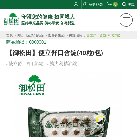
0
歷史紀錄
搜尋
御
守護您的健康 如同親人
堅持專業品質 價格平實 台灣製造
松
首頁
御松田全系列商品
素食養生品
爽聲喉碇
使立舒口含錠(40粒/包)
田
商品編號：0000001
健
【御松田】使立舒口含錠(40粒/包)
康
#使立舒
#口含錠
#義大利精油錠
生
活
館
ROYAL
SONG