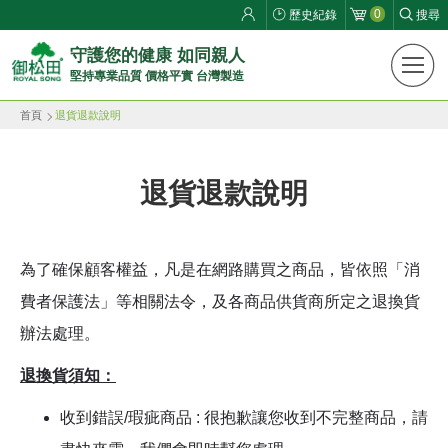
0
歷史紀錄
搜尋
御
守護您的健康 如同親人
堅持專業品質 價格平實 台灣製造
松
首頁
退貨退款說明
田
健
退貨退款說明
康
生
為了確保顧客權益，凡是在網路購買之商品，皆依照「消
活
費者保護法」等相關法令，及各商品供貨商所定之退換貨
館
辦法處理。
ROYAL
退換貨須知：
SONG
收到錯誤/瑕疵商品 : 很抱歉讓您收到不完整商品，請