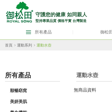
御
松
守護您的健康 如同親人
堅持專業品質 價格平實 台灣製造
田
御
健
所有產品
御松
松
康
田
首頁
運動系列
運動水壺
生
健
康
活
生
館
所有產品
運動水壺
活
ROYAL
館
無商品資料
SONG
順暢窈窕
ROYAL
SONG::
美妍美肌
主