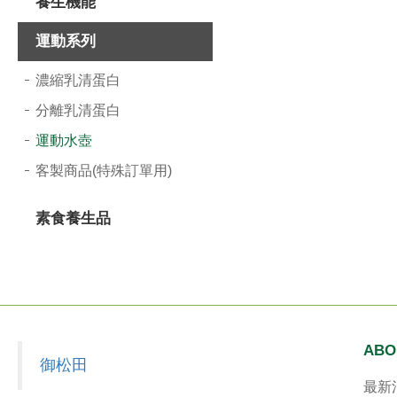
養生機能
導
運動系列
覽
選
濃縮乳清蛋白
單
分離乳清蛋白
運動水壺
客製商品(特殊訂單用)
素食養生品
ABO
御松田
最新