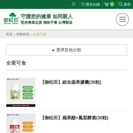
0
歷史紀錄
搜尋
御
守護您的健康 如同親人
堅持專業品質 價格平實 台灣製造
松
首頁
順暢窈窕
全素可食
田
健
選擇其他分類
康
全素可食
生
【御松田】綜合蔬果膠囊(30粒)
活
館
ROYAL
【御松田】蘋果醋+鳳梨酵素(30粒)
SONG