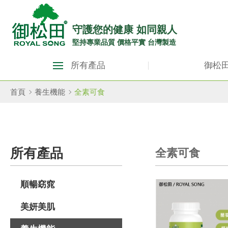
御
松
守護您的健康 如同親人
堅持專業品質 價格平實 台灣製造
田
御
健
所有產品
御松
松
康
田
首頁
養生機能
全素可食
生
健
康
活
生
館
所有產品
全素可食
活
ROYAL
館
SONG
順暢窈窕
ROYAL
SONG::
美妍美肌
主