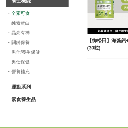
養生機能
導
全素可食
覽
純素蛋白
選
晶亮有神
單
【御松田】海藻鈣+
關鍵保養
(30粒)
男仕/養生保健
男仕保健
營養補充
運動系列
素食養生品