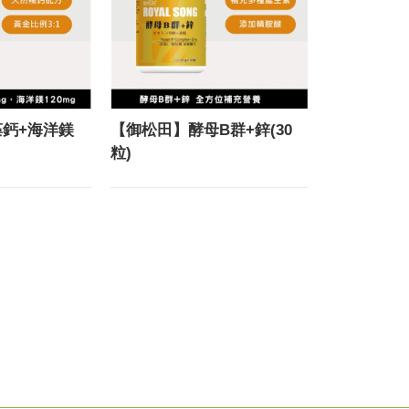
鈣+海洋鎂
【御松田】酵母B群+鋅(30
粒)